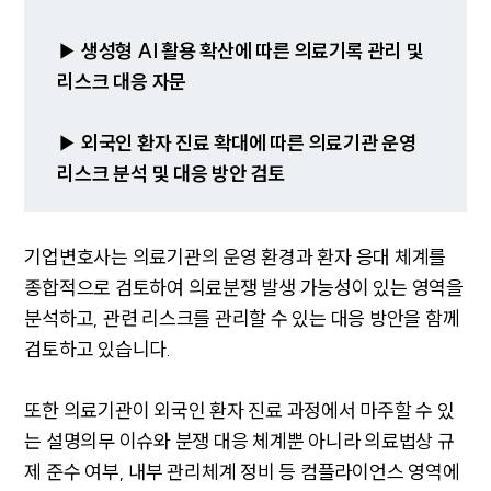
대륜의 강점
기업의뢰인을 위한 장점
업무협력·법률자문 기업
▶ 생성형 AI 활용 확산에 따른 의료기록 관리 및
오시는 길
리스크 대응 자문
글로벌 파트너 로펌
고객의 소리
통합검색
▶ 외국인 환자 진료 확대에 따른 의료기관 운영
AI대륜
리스크 분석 및 대응 방안 검토
INSIGHT
기업변호사는 의료기관의 운영 환경과 환자 응대 체계를
주요 업무사례
종합적으로 검토하여 의료분쟁 발생 가능성이 있는 영역을
기업 인사이트
사례분석/최신동향
분석하고, 관련 리스크를 관리할 수 있는 대응 방안을 함께
법률정보
검토하고 있습니다.
법률지식인
고객후기
또한 의료기관이 외국인 환자 진료 과정에서 마주할 수 있
는 설명의무 이슈와 분쟁 대응 체계뿐 아니라 의료법상 규
NEWS
제 준수 여부, 내부 관리체계 정비 등 컴플라이언스 영역에