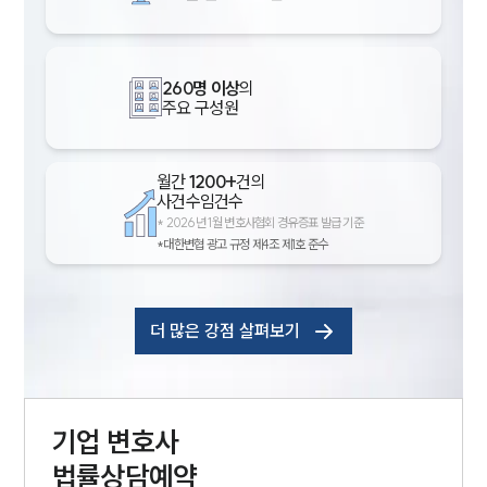
260명 이상
의
주요 구성원
월간
1200+
건의
사건수임건수
*
2026년 1월 변호사협회 경유증표 발급 기준
*대한변협 광고 규정 제4조 제1호 준수
더 많은 강점 살펴보기
기업
변호사
법률상담예약