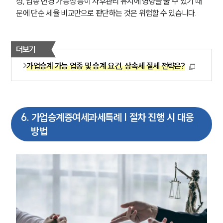
성, 업종 변경 가능성 등이 사후관리 유지에 영향을 줄 수 있기 때
AI대륜
문에 단순 세율 비교만으로 판단하는 것은 위험할 수 있습니다.
INSIGHT
더보기
주요 업무사례
가업승계 가능 업종 및 승계 요건, 상속세 절세 전략은?
기업 인사이트
사례분석/최신동향
법률정보
법률지식인
고객후기
6
.
가업승계증여세과세특례 | 절차 진행 시 대응
방법
NEWS
언론보도
공지사항
법률 블로그
법률서식
뉴스레터/브로슈어
세미나