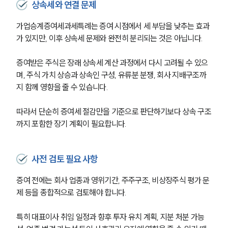
상속세와 연결 문제
SERVICES
가업승계증여세과세특례는 증여 시점에서 세 부담을 낮추는 효과
기업법무그룹 업무
가 있지만, 이후 상속세 문제와 완전히 분리되는 것은 아닙니다.
전체
증여받은 주식은 장래 상속세 계산 과정에서 다시 고려될 수 있으
PROFESSIONALS
며, 주식 가치 상승과 상속인 구성, 유류분 분쟁, 회사 지배구조까
지 함께 영향을 줄 수 있습니다. 
기업전문변호사
따라서 단순히 증여세 절감만을 기준으로 판단하기보다 상속 구조
까지 포함한 장기 계획이 필요합니다.
ABOUT
그룹소개
사전 검토 필요 사항
대륜의 강점
기업의뢰인을 위한 장점
증여 전에는 회사 업종과 영위기간, 주주구조, 비상장주식 평가 문
업무협력·법률자문 기업
제 등을 종합적으로 검토해야 합니다.
오시는 길
글로벌 파트너 로펌
고객의 소리
특히 대표이사 취임 일정과 향후 투자 유치 계획, 지분 처분 가능
통합검색