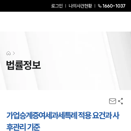
로그인
나의사건현황
1660-1037
법률정보
가업승계증여세과세특례 적용 요건과 사
후관리 기준