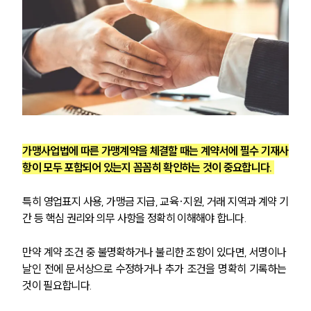
INSIGHT
주요 업무사례
기업 인사이트
사례분석/최신동향
법률정보
법률지식인
고객후기
가맹사업법에 따른 가맹계약을 체결할 때는 계약서에 필수 기재사
항이 모두 포함되어 있는지 꼼꼼히 확인하는 것이 중요합니다. 
NEWS
특히 영업표지 사용, 가맹금 지급, 교육·지원, 거래 지역과 계약 기
언론보도
간 등 핵심 권리와 의무 사항을 정확히 이해해야 합니다. 
공지사항
법률 블로그
만약 계약 조건 중 불명확하거나 불리한 조항이 있다면, 서명이나 
법률서식
뉴스레터/브로슈어
날인 전에 문서상으로 수정하거나 추가 조건을 명확히 기록하는 
세미나
것이 필요합니다. 