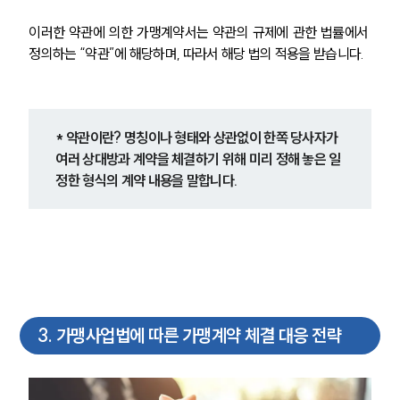
SERVICES
이러한 약관에 의한 가맹계약서는 약관의 규제에 관한 법률에서 
기업법무그룹 업무
정의하는 “약관”에 해당하며, 따라서 해당 법의 적용을 받습니다.
전체
PROFESSIONALS
* 약관이란? 명칭이나 형태와 상관없이 한쪽 당사자가 
기업전문변호사
여러 상대방과 계약을 체결하기 위해 미리 정해 놓은 일
정한 형식의 계약 내용을 말합니다.
ABOUT
그룹소개
대륜의 강점
기업의뢰인을 위한 장점
업무협력·법률자문 기업
오시는 길
3
.
가맹사업법에 따른 가맹계약 체결 대응 전략
글로벌 파트너 로펌
고객의 소리
통합검색
AI대륜