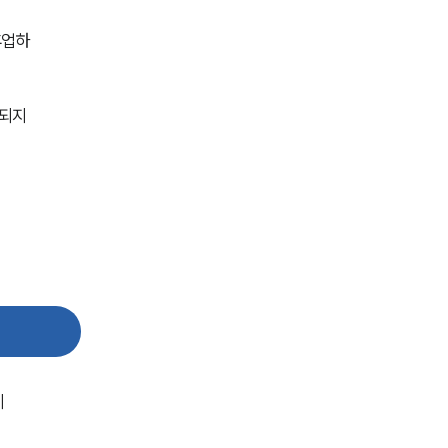
그룹소개
휴업하
대륜의 강점
기업의뢰인을 위한 장점
되지 
업무협력·법률자문 기업
오시는 길
글로벌 파트너 로펌
고객의 소리
통합검색
AI대륜
INSIGHT
이
주요 업무사례