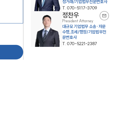
정거래/기업법무전문변호사
T.
070-5117-3709
정찬우
President Attorney
대규모 기업법무 소송·자문
수행,조세/행정/기업법무전
SERVICES
문변호사
T.
070-5221-2387
기업법무그룹 업무
전체
PROFESSIONALS
기업전문변호사
ABOUT