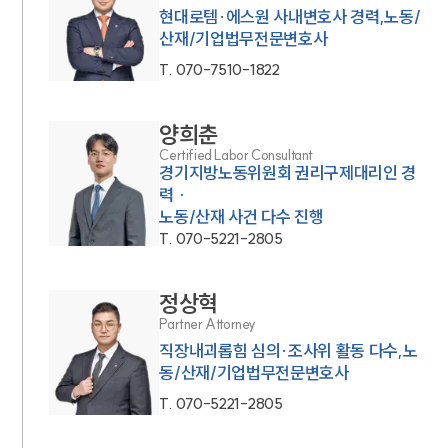
현대로템·에스원 사내변호사 경력,노동/
산재/기업법무전문변호사
T.
070-7510-1822
양희춘
Certified Labor Consultant
경기지방노동위원회 권리구제대리인 경
력 ·
노동/산재 사건 다수 진행
T.
070-5221-2805
정상혁
Partner Attorney
직장내괴롭힘 심의·조사위 활동 다수,노
동/산재/기업법무전문변호사
T.
070-5221-2805