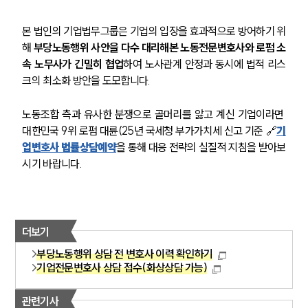
고객후기
본 법인의 기업법무그룹은 기업의 입장을 효과적으로 방어하기 위
NEWS
해 
부당노동행위 사안을 다수 대리해본 노동전문변호사와 로펌 소
속 노무사가 긴밀히 협업
하여 노사관계 안정과 동시에 법적 리스
언론보도
크의 최소화 방안을 도모합니다.
공지사항
법률 블로그
노동조합 측과 유사한 분쟁으로 골머리를 앓고 계신 기업이라면 
법률서식
뉴스레터/브로슈어
대한민국 9위 로펌 대륜(25년 국세청 부가가치세 신고 기준 🔗
기
세미나
업변호사 법률상담예약
을 통해 대응 전략의 실질적 지침을 받아보
시기 바랍니다.
대륜법률상담예약
대륜법률상담예약
더보기
부당노동행위 상담 전 변호사 이력 확인하기
기업전문변호사 상담 접수(화상상담 가능)
관련기사