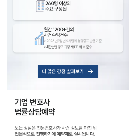
260명 이상
의
주요 구성원
월간
1200+
건의
사건수임건수
*
2026년 1월 변호사협회 경유증표 발급 기준
*대한변협 광고 규정 제4조 제1호 준수
더 많은 강점 살펴보기
기업
변호사
법률상담예약
모든 상담은 전문변호사가 사건 검토를 마친 뒤
전문적으로 진행하기에 예약제로 실시됩니다.