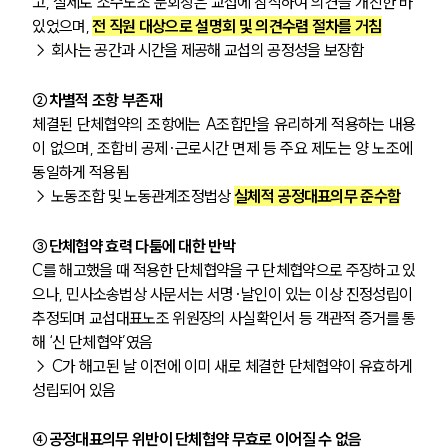
고, 실제로 소수노조 분회장은 교섭에 참석하여 의견을 개진한 바 
있었으며, 
전 직원 대상으로 설명회 및 의견수렴 절차를 거침
→ 회사는 공간과 시간을 제공해 교섭의 공정성을 보장함
②차별적 조항 부존재
체결된 단체협약의 조항에는 A조합만을 유리하게 적용하는 내용
이 없으며, 조합비 공제·근로시간 면제 등 주요 제도는 양 노조에 
동일하게 적용됨
→ 노동조합 및 노동관계조정법상 
실체적 공정대표의무 준수함
③단체협약 효력 다툼에 대한 반박
C를 해고했을 때 적용한 단체협약을 구 단체협약으로 주장하고 있
으나, 민사소송법상 사문서는 서명·날인이 있는 이상 진정성립이 
추정되며 교섭대표노조 위원장의 사실확인서 등 객관적 증거를 통
해 ‘신 단체협약’였음
→ C가 해고된 날 이전에 이미 새로 체결한 단체협약이 유효하게 
성립되어 있음
④공정대표의무 위반이 단체협약 무효로 이어질 수 없음