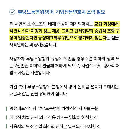
부당노동행위 방어, 기업전문변호사 조력 필요
ABOUT
본 사안은 소수노조의 배제 주장이 제기되더라도 
교섭 과정에서 
그룹소개
대륜의 강점
객관적 절차 이행과 정보 제공, 그리고 단체협약의 중립적 조항 구
기업의뢰인을 위한 장점
성이 입증된다면 공정대표의무 위반으로 평가되지 않는다
는 점을 
업무협력·법률자문 기업
재확인하는 과정이었습니다.
오시는 길
글로벌 파트너 로펌
사용자가 부당노동행위 규정에 위반할 경우 2년 이하의 징역 또
고객의 소리
통합검색
는 2천만원 이하의 벌금에 처하게 되므로, 사업주 측의 형사적 처
AI대륜
벌도 가능한 사안입니다.
기업 측이 부당노동행위 분쟁에서 방어 논리를 펼치기 위해서는 
INSIGHT
다음과 같은 점을 유의해야 합니다.
주요 업무사례
기업 인사이트
공정대표의무와 부당노동행위 법적 성격 차이를 구분
사례분석/최신동향
적극적 차별 금지 의무 적용 범위는 명확히 해석할 것
법률정보
법률지식인
사용자의 노조 개입 최소화 원칙은 일관되게 유지할 것