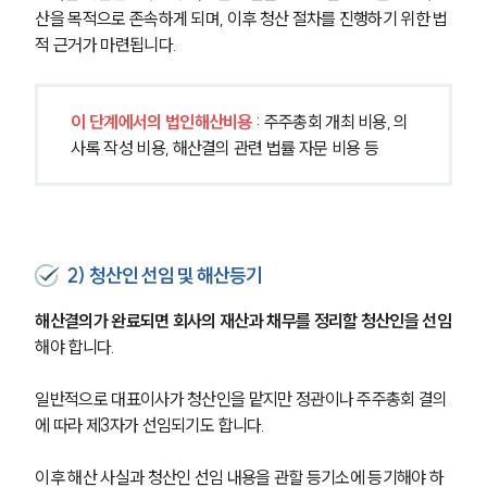
PROFESSIONALS
산을 목적으로 존속하게 되며, 이후 청산 절차를 진행하기 위한 법
적 근거가 마련됩니다.
기업전문변호사
ABOUT
이 단계에서의 법인해산비용
 : 주주총회 개최 비용, 의
사록 작성 비용, 해산결의 관련 법률 자문 비용 등
그룹소개
대륜의 강점
기업의뢰인을 위한 장점
업무협력·법률자문 기업
오시는 길
2) 청산인 선임 및 해산등기
글로벌 파트너 로펌
고객의 소리
해산결의가 완료되면 회사의 재산과 채무를 정리할 청산인을 선임
통합검색
AI대륜
해야 합니다.
일반적으로 대표이사가 청산인을 맡지만 정관이나 주주총회 결의
INSIGHT
에 따라 제3자가 선임되기도 합니다.
주요 업무사례
기업 인사이트
이후 해산 사실과 청산인 선임 내용을 관할 등기소에 등기해야 하