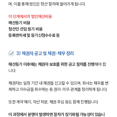
사례분석/최신동향
며, 이를 통해 법인은 청산 절차에 들어가게 됩니다.
법률정보
법률지식인
이 단계에서의 법인해산비용
고객후기
해산등기 비용
청산인 선임 등기 비용
NEWS
등록면허세 및 등기신청수수료 등
언론보도
공지사항
3) 채권자 공고 및 채권·채무 정리
법률 블로그
법률서식
해산등기 이후에는 채권자 보호를 위한 공고 절차를 진행
해야 합
뉴스레터/브로슈어
니다.
세미나
채권자는 일정 기간 내 채권을 신고할 수 있으며, 회사는 채무를 변
대륜법률상담예약
제하고 미수금을 회수하는 등 권리·의무 관계를 정리하게 됩니다.
대륜법률상담예약
또한 계약 해지, 자산 처분, 채권 추심 등도 함께 진행됩니다.
이 과정에서 분쟁이 발생하면 절차가 장기화될 가능성이 있습니