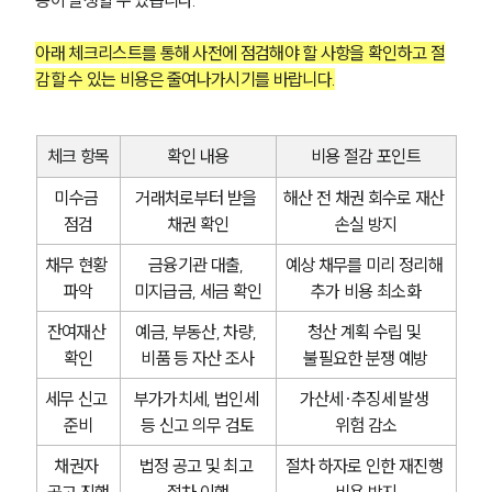
용이 발생할 수 있습니다.
아래 체크리스트를 통해 사전에 점검해야 할 사항을 확인하고 절
감할 수 있는 비용은 줄여나가시기를 바랍니다.
체크 항목
확인 내용
비용 절감 포인트
미수금 
거래처로부터 받을 
해산 전 채권 회수로 재산 
점검
채권 확인
손실 방지
채무 현황 
금융기관 대출, 
예상 채무를 미리 정리해 
파악
미지급금, 세금 확인
추가 비용 최소화
잔여재산 
예금, 부동산, 차량, 
청산 계획 수립 및 
확인
비품 등 자산 조사
불필요한 분쟁 예방
세무 신고 
부가가치세, 법인세 
가산세·추징세 발생 
준비
등 신고 의무 검토
위험 감소
채권자 
법정 공고 및 최고 
절차 하자로 인한 재진행 
공고 진행
절차 이행
비용 방지