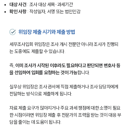
사례분석/최신동향
대상 사건
 : 조사 대상 세목·과세기간
법률정보
확인 사항
 : 작성일자, 서명 또는 법인인감
법률지식인
고객후기
위임장 제출 시기와 제출 방법
NEWS
세무조사입회 위임장은 조사 개시 전뿐만 아니라 조사가 진행되
는 도중에도 제출할 수 있습니다.
언론보도
공지사항
법률 블로그
즉, 
이미 조사가 시작된 이후라도 필요하다고 판단되면 변호사 등
법률서식
을 선임하여 입회를 요청하는 것이 가능
합니다.
뉴스레터/브로슈어
세미나
실무상 위임장은 조사 관서에 직접 제출하거나 조사 담당자에게 
전달하는 방식으로 제출하게 됩니다.
대륜법률상담예약
자료 제출 요구가 많아지거나 주요 과세 쟁점에 대한 소명이 필요
대륜법률상담예약
한 시점이라면 위임장 제출 후 전문가의 조력을 받는 것이 대응 부
담을 줄이는 데 도움이 됩니다.