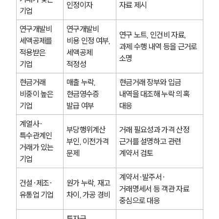
인정이자
자료 제시
기업
연구개발비 
연구개발비 
연구 노트, 인건비 자료, 
세액공제를 
비용 인정 여부, 
과제 수행 내역 등을 근거로 
적용받은 
세액공제 
소명
기업
적정성
현금거래 
매출 누락, 
현금거래 장부와 입금 
비중이 높은 
현금영수증 
내역을 대조해 누락 의혹 
기업
발급 여부
대응
계열사·
부당행위계산 
거래 필요성과 가격 산정 
특수관계인 
부인, 이전가격 
근거를 설명하고 관련 
거래가 있는 
문제
계약서 검토
기업
계약서·발주서·
건설·제조·
원가 누락, 재고 
거래명세서 등 객관 자료 
유통업 기업
차이, 가공 경비
중심으로 대응
투자금 