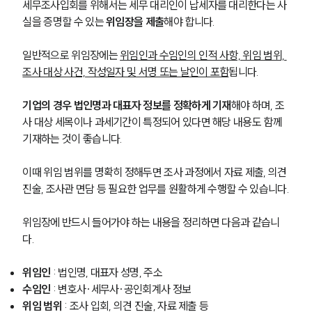
PROFESSIONALS
세무조사입회를 위해서는 세무 대리인이 납세자를 대리한다는 사
실을 증명할 수 있는 
위임장을 제출
해야 합니다.
기업전문변호사
일반적으로 위임장에는 
위임인과 수임인의 인적 사항, 위임 범위, 
조사 대상 사건, 작성일자 및 서명 또는 날인이 포함
됩니다.
ABOUT
기업의 경우 법인명과 대표자 정보를 정확하게 기재
해야 하며, 조
그룹소개
대륜의 강점
사 대상 세목이나 과세기간이 특정되어 있다면 해당 내용도 함께 
기업의뢰인을 위한 장점
기재하는 것이 좋습니다.
업무협력·법률자문 기업
오시는 길
이때 위임 범위를 명확히 정해두면 조사 과정에서 자료 제출, 의견 
글로벌 파트너 로펌
진술, 조사관 면담 등 필요한 업무를 원활하게 수행할 수 있습니다.
고객의 소리
통합검색
AI대륜
위임장에 반드시 들어가야 하는 내용을 정리하면 다음과 같습니
다.
INSIGHT
위임인
 : 법인명, 대표자 성명, 주소
수임인
 : 변호사·세무사·공인회계사 정보
주요 업무사례
기업 인사이트
위임 범위
 : 조사 입회, 의견 진술, 자료 제출 등