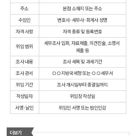
주소
본점 소재지 또는 주소
수임인
변호사·세무사·회계사 성명
자격 사항
자격 종류 및 등록번호
세무조사 입회, 자료제출, 의견진술, 소명서 
위임 범위
제출 등
조사 내용
조사 세목 및 과세기간
조사 관서
○○지방국세청 또는 ○○세무서
위임 기간
조사 개시일부터 종결일까지
작성일자
위임장 작성일
서명·날인
위임인 서명 또는 법인인감
더보기