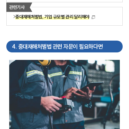
관련기사
그룹소개
대륜의 강점
중대재해처벌법, 기업 규모별 관리 달리해야
기업의뢰인을 위한 장점
업무협력·법률자문 기업
오시는 길
글로벌 파트너 로펌
고객의 소리
4
.
중대재해처벌법 관련 자문이 필요하다면
통합검색
AI대륜
INSIGHT
주요 업무사례
기업 인사이트
사례분석/최신동향
법률정보
법률지식인
고객후기