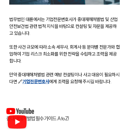
NEWS
언론보도
법무법인 대륜에서는 기업전문변호사가 중대재해처벌법 및 산업
공지사항
안전보건법 관련 법적 지식을 바탕으로 컨설팅 및 자문을 제공하
법률 블로그
법률서식
고 있습니다.
뉴스레터/브로슈어
세미나
또한 사건 규모에 따라 소속 세무사, 회계사 등 분야별 전문가와 협
업하여 기업 리스크 최소화를 위한 전략을 수립하고 조력을 제공
합니다.
대륜법률상담예약
만약 중대재해처벌법 관련 예방 컨설팅이나 사고 대응이 필요하시
대륜법률상담예약
다면 🔗
기업전문변호사
에게 조력을 요청해 주시길 바랍니다.
중대재해처벌법 필수 가이드 A to Z!