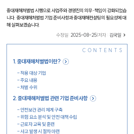
중대재해처벌법 시행으로 사업주와 경영진의 의무·책임이 강화되었습
니다. 중대재해처벌법 기업 준비사항과 중대재해컨설팅의 필요성에 대
해 살펴보겠습니다.
수정일
:
2025-08-25
|
저자 :
김국일
CONTENTS
1
.
중대재해처벌법이란?
-
적용 대상 기업
-
주요 내용
-
처벌 수위
2
.
중대재해처벌법 관련 기업 준비사항
-
안전보건 관리 체계 구축
-
위험 요소 분석 및 안전 대책 수립
-
근로자 교육 및 훈련
-
사고 발생 시 절차 마련