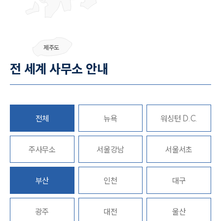
SERVICES
제주도
기업법무그룹 업무
전체
전 세계 사무소 안내
PROFESSIONALS
기업전문변호사
전체
뉴욕
워싱턴 D.C.
ABOUT
주사무소
서울강남
서울서초
그룹소개
대륜의 강점
부산
인천
대구
기업의뢰인을 위한 장점
업무협력·법률자문 기업
오시는 길
광주
대전
울산
글로벌 파트너 로펌