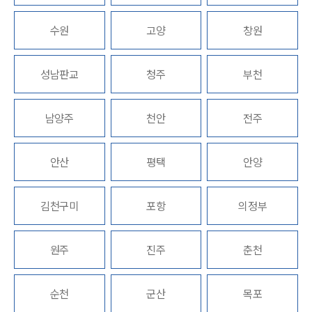
고객의 소리
통합검색
수원
고양
창원
AI대륜
성남판교
청주
부천
INSIGHT
주요 업무사례
남양주
천안
전주
기업 인사이트
사례분석/최신동향
법률정보
안산
평택
안양
법률지식인
고객후기
김천구미
포항
의정부
NEWS
원주
진주
춘천
언론보도
공지사항
법률 블로그
순천
군산
목포
법률서식
뉴스레터/브로슈어