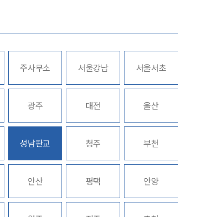
그룹소개
대륜의 강점
기업의뢰인을 위한 장점
주사무소
서울강남
서울서초
업무협력·법률자문 기업
스토리
오시는 길
광주
대전
울산
글로벌 파트너 로펌
고객의 소리
성남판교
청주
부천
통합검색
AI대륜
안산
평택
안양
INSIGHT