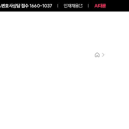
변호사상담 접수
1660-1037
인재채용
AI대륜
NEWS
ABOUT
SERVICES
기업법무그룹 업무
전체
PROFESSIONALS
기업전문변호사
ABOUT