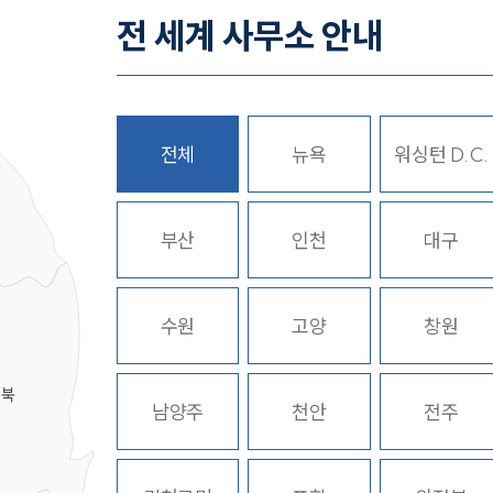
전 세계 사무소 안내
전체
뉴욕
워싱턴 D.C.
히
부산
인천
대구
수원
고양
창원
경북
남양주
천안
전주