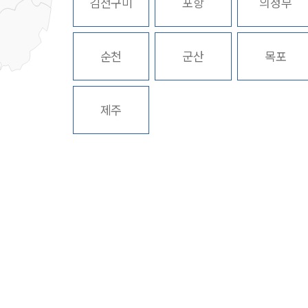
김천구미
포항
의정부
순천
군산
목포
제주