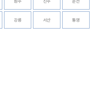
원주
진주
춘천
주요 업무사례
기업 인사이트
강릉
서산
통영
사례분석/최신동향
법률정보
법률지식인
고객후기
NEWS
언론보도
공지사항
법률 블로그
법률서식