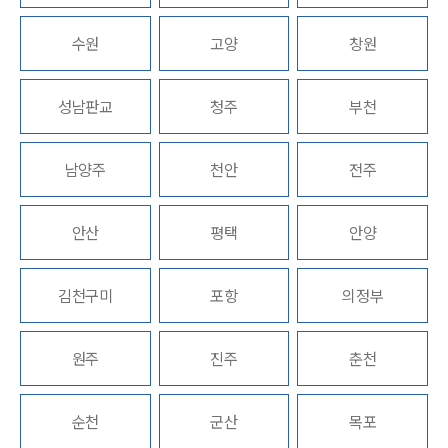
고객의 소리
통합검색
수원
AI대륜
고양
창원
INSIGHT
성남판교
청주
부천
주요 업무사례
기업 인사이트
남양주
천안
전주
사례분석/최신동향
법률정보
법률지식인
안산
평택
안양
고객후기
김천구미
포항
의정부
NEWS
언론보도
원주
진주
춘천
공지사항
법률 블로그
법률서식
순천
군산
목포
뉴스레터/브로슈어