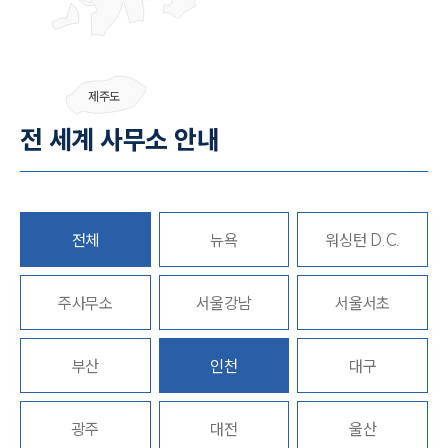
SERVICES
기업법무그룹 업무
제주도
전체
전 세계 사무소 안내
PROFESSIONALS
기업전문변호사
전체
뉴욕
워싱턴 D.C.
ABOUT
주사무소
서울강남
서울서초
그룹소개
대륜의 강점
부산
인천
대구
기업의뢰인을 위한 장점
업무협력·법률자문 기업
오시는 길
광주
대전
울산
글로벌 파트너 로펌