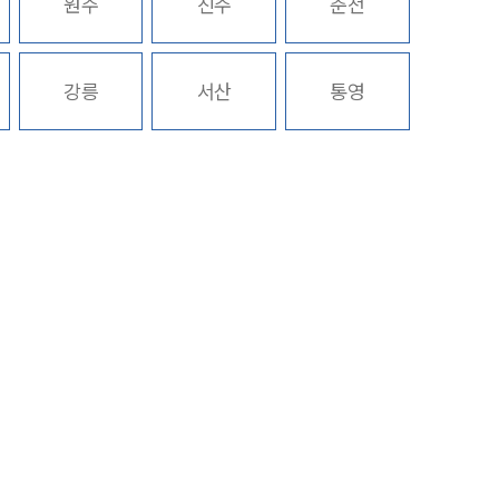
원주
진주
춘천
주요 업무사례
기업 인사이트
강릉
서산
통영
사례분석/최신동향
법률정보
법률지식인
고객후기
NEWS
언론보도
공지사항
법률 블로그
법률서식