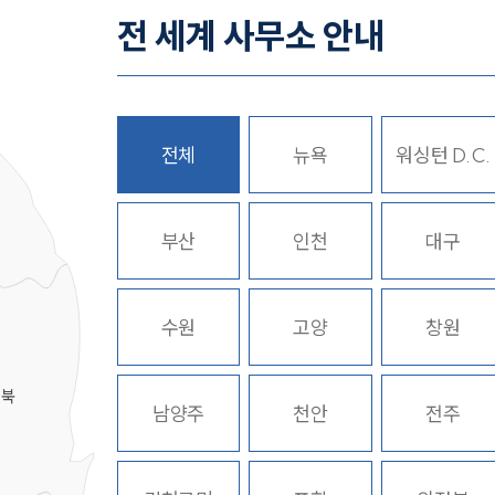
전 세계 사무소 안내
전체
뉴욕
워싱턴 D.C.
히
부산
인천
대구
수원
고양
창원
경북
남양주
천안
전주