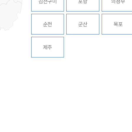
김천구미
포항
의정부
순천
군산
목포
제주