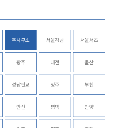
그룹소개
대륜의 강점
기업의뢰인을 위한 장점
주사무소
서울강남
서울서초
업무협력·법률자문 기업
스토리
오시는 길
광주
대전
울산
글로벌 파트너 로펌
고객의 소리
성남판교
청주
부천
통합검색
AI대륜
안산
평택
안양
INSIGHT