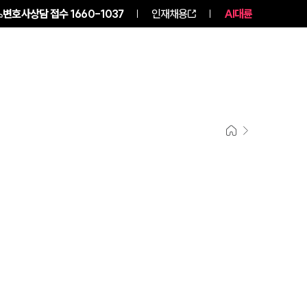
변호사상담 접수
1660-1037
인재채용
AI대륜
NEWS
ABOUT
SERVICES
기업법무그룹 업무
전체
PROFESSIONALS
기업전문변호사
ABOUT