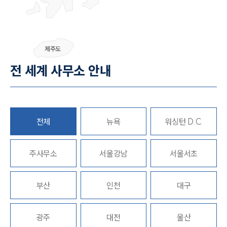
SERVICES
기업법무그룹 업무
제주도
전체
전 세계 사무소 안내
PROFESSIONALS
기업전문변호사
전체
뉴욕
워싱턴 D.C.
ABOUT
주사무소
서울강남
서울서초
그룹소개
대륜의 강점
부산
인천
대구
기업의뢰인을 위한 장점
업무협력·법률자문 기업
오시는 길
광주
대전
울산
글로벌 파트너 로펌