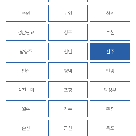
고객의 소리
통합검색
수원
AI대륜
고양
창원
INSIGHT
성남판교
청주
부천
주요 업무사례
기업 인사이트
남양주
천안
전주
사례분석/최신동향
법률정보
법률지식인
안산
평택
안양
고객후기
김천구미
포항
의정부
NEWS
언론보도
원주
진주
춘천
공지사항
법률 블로그
법률서식
순천
군산
목포
뉴스레터/브로슈어