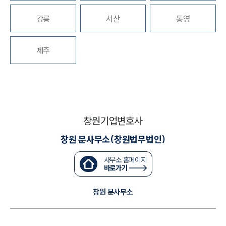
세미나
강릉
서산
통영
대륜법률상담예약
제주
대륜법률상담예약
창원기업변호사
창원 분사무소(창원법무법인)
사무소 홈페이지
바로가기
창원 분사무소