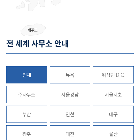
SERVICES
기업법무그룹 업무
제주도
전체
전 세계 사무소 안내
PROFESSIONALS
기업전문변호사
전체
뉴욕
워싱턴 D.C.
ABOUT
주사무소
서울강남
서울서초
그룹소개
대륜의 강점
부산
인천
대구
기업의뢰인을 위한 장점
업무협력·법률자문 기업
오시는 길
광주
대전
울산
글로벌 파트너 로펌