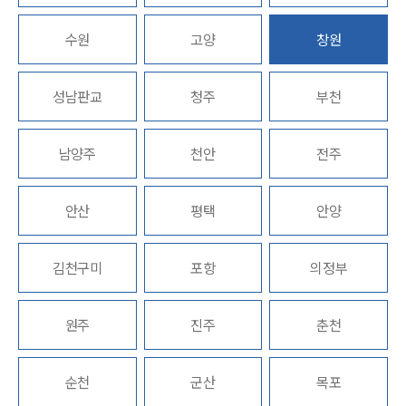
고객의 소리
통합검색
수원
AI대륜
고양
창원
INSIGHT
성남판교
청주
부천
주요 업무사례
기업 인사이트
남양주
천안
전주
사례분석/최신동향
법률정보
법률지식인
안산
평택
안양
고객후기
김천구미
포항
의정부
NEWS
언론보도
원주
진주
춘천
공지사항
법률 블로그
법률서식
순천
군산
목포
뉴스레터/브로슈어