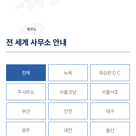
SERVICES
기업법무그룹 업무
제주도
전체
전 세계 사무소 안내
PROFESSIONALS
기업전문변호사
전체
뉴욕
워싱턴 D.C.
ABOUT
주사무소
서울강남
서울서초
그룹소개
대륜의 강점
부산
인천
대구
기업의뢰인을 위한 장점
업무협력·법률자문 기업
오시는 길
광주
대전
울산
글로벌 파트너 로펌