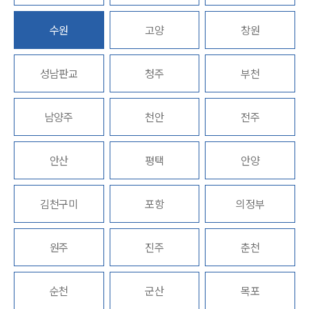
고객의 소리
통합검색
수원
AI대륜
고양
창원
INSIGHT
성남판교
청주
부천
주요 업무사례
기업 인사이트
남양주
천안
전주
사례분석/최신동향
법률정보
법률지식인
안산
평택
안양
고객후기
김천구미
포항
의정부
NEWS
언론보도
원주
진주
춘천
공지사항
법률 블로그
법률서식
순천
군산
목포
뉴스레터/브로슈어