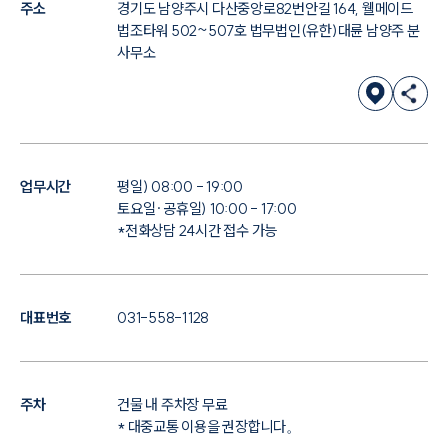
주소
경기도 남양주시 다산중앙로82번안길 164, 웰메이드
법조타워 502~507호 법무법인(유한)대륜 남양주 분
사무소
업무시간
평일) 08:00 - 19:00
토요일·공휴일) 10:00 - 17:00
*전화상담 24시간 접수 가능
대표번호
031-558-1128
주차
건물 내 주차장 무료
* 대중교통 이용을 권장합니다。