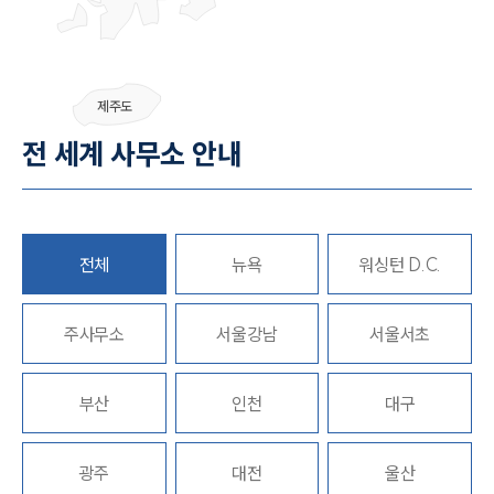
SERVICES
제주도
기업법무그룹 업무
전체
전 세계 사무소 안내
PROFESSIONALS
기업전문변호사
전체
뉴욕
워싱턴 D.C.
ABOUT
주사무소
서울강남
서울서초
그룹소개
대륜의 강점
부산
인천
대구
기업의뢰인을 위한 장점
업무협력·법률자문 기업
오시는 길
광주
대전
울산
글로벌 파트너 로펌