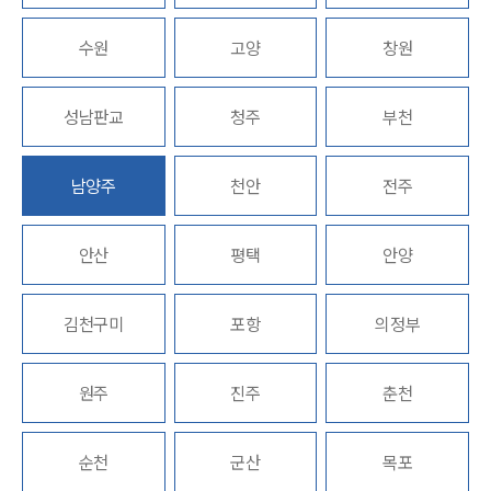
고객의 소리
통합검색
수원
고양
창원
AI대륜
성남판교
청주
부천
INSIGHT
주요 업무사례
남양주
천안
전주
기업 인사이트
사례분석/최신동향
법률정보
안산
평택
안양
법률지식인
고객후기
김천구미
포항
의정부
NEWS
원주
진주
춘천
언론보도
공지사항
법률 블로그
순천
군산
목포
법률서식
뉴스레터/브로슈어