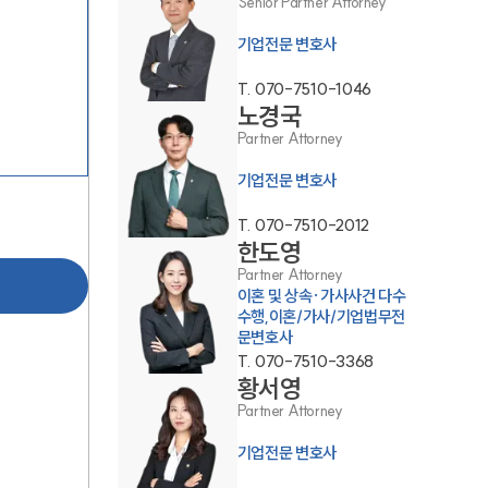
Senior Partner Attorney
기업전문 변호사
T.
070-7510-1046
노경국
Partner Attorney
SERVICES
기업전문 변호사
기업법무그룹 업무
T.
070-7510-2012
전체
한도영
Partner Attorney
이혼 및 상속·가사사건 다수
PROFESSIONALS
수행,이혼/가사/기업법무전
문변호사
T.
070-7510-3368
기업전문변호사
황서영
Partner Attorney
ABOUT
기업전문 변호사