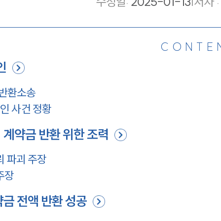
수정일
:
2025-01-13
|
저자 :
CONTE
인
금반환소송
인 사건 정황
 계약금 반환 위한 조력
뢰 파괴 주장
주장
금 전액 반환 성공