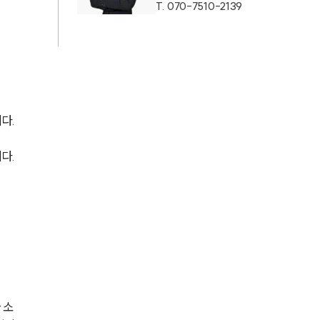
그룹소개
T.
070-7510-2139
대륜의 강점
기업의뢰인을 위한 장점
업무협력·법률자문 기업
. 
오시는 길
글로벌 파트너 로펌
다. 
고객의 소리
통합검색
AI대륜
INSIGHT
 소
주요 업무사례