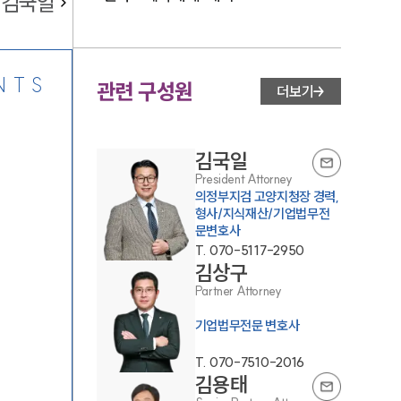
김국일
NTS
관련 구성원
더보기
김국일
President Attorney
의정부지검 고양지청장 경력,
형사/지식재산/기업법무전
문변호사
T.
070-5117-2950
김상구
Partner Attorney
기업법무전문 변호사
T.
070-7510-2016
김용태