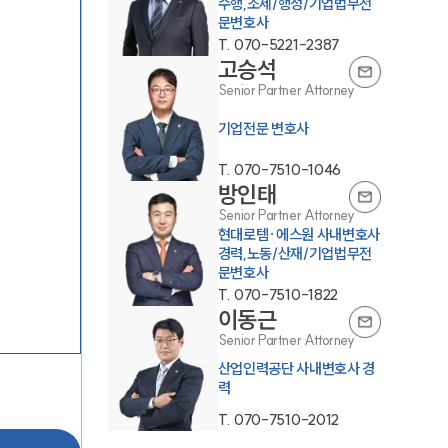
수행,조세/행정/기업법무전
문변호사
T.
070-5221-2387
고승석
Senior Partner Attorney
기업전문 변호사
SERVICES
T.
070-7510-1046
기업법무그룹 업무
방인태
Senior Partner Attorney
전체
현대로템·에스원 사내변호사
경력,노동/산재/기업법무전
문변호사
PROFESSIONALS
T.
070-7510-1822
이동근
기업전문변호사
Senior Partner Attorney
산업인력공단 사내변호사 경
력
ABOUT
T.
070-7510-2012