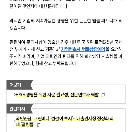
ABOUT
끌어갈 것인지에 대한 문제입니다.
그룹소개
대륜의 강점
의뢰인 기업의 지속가능한 경영을 위한 든든한 법률 파트너가 되
기업의뢰인을 위한 장점
겠습니다.
업무협력·법률자문 기업
오시는 길
관련하여 문의사항이 있으신 경우 대한민국 9위 로펌(25년 국세
글로벌 파트너 로펌
청 부가가치세 신고 기준) 🔗
기업변호사 법률상담예약
을 요청해
고객의 소리
통합검색
주시기 바라며, 기업 의뢰인의 편의를 위해 화상상담 시스템을 마
AI대륜
련해두었으니, 함께 참고 부탁드립니다.
INSIGHT
더보기
주요 업무사례
ESG 경영을 위한 자문 필요성, 전문변호사 역할
기업 인사이트
사례분석/최신동향
관련기사
법률정보
법률지식인
국민연금, 그린머니 ‘깜깜이 투자’…배출권시장 정상화 최
고객후기
대 ‘걸림돌’