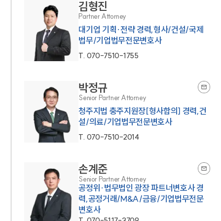
김형진
Partner Attorney
대기업 기획·전략 경력,형사/건설/국제
법무/기업법무전문변호사
T.
070-7510-1755
박정규
Senior Partner Attorney
청주지법 충주지원장[형사합의] 경력,건
설/의료/기업법무전문변호사
T.
070-7510-2014
손계준
Senior Partner Attorney
공정위·법무법인 광장 파트너변호사 경
력,공정거래/M&A/금융/기업법무전문
변호사
T.
070-5117-3709