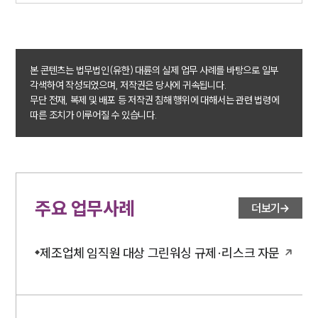
NEWS
언론보도
공지사항
본 콘텐츠는 법무법인(유한) 대륜의 실제 업무 사례를 바탕으로 일부
법률 블로그
각색하여 작성되었으며, 저작권은 당사에 귀속됩니다.
법률서식
무단 전재, 복제 및 배포 등 저작권 침해 행위에 대해서는 관련 법령에
뉴스레터/브로슈어
따른 조치가 이루어질 수 있습니다.
세미나
대륜법률상담예약
대륜법률상담예약
주요 업무사례
더보기
제조업체 임직원 대상 그린워싱 규제·리스크 자문