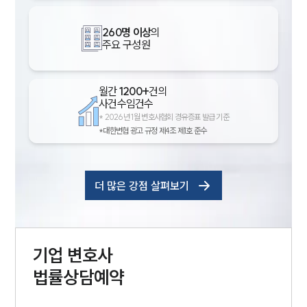
260명 이상
의
주요 구성원
월간
1200+
건의
사건수임건수
*
2026년 1월 변호사협회 경유증표 발급 기준
*대한변협 광고 규정 제4조 제1호 준수
더 많은 강점 살펴보기
기업
변호사
법률상담예약