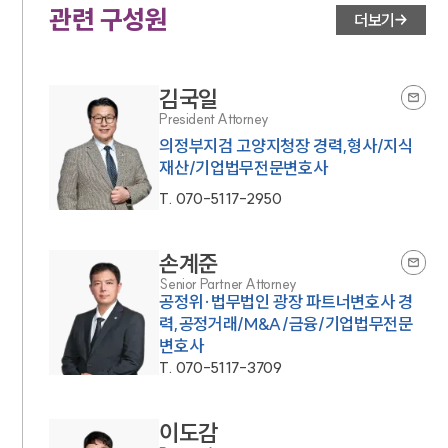
관련 구성원
더보기
김국일
President Attorney
의정부지검 고양지청장 경력,형사/지식
재산/기업법무전문변호사
T.
070-5117-2950
손계준
Senior Partner Attorney
공정위·법무법인 광장 파트너변호사 경
력,공정거래/M&A/금융/기업법무전문
변호사
T.
070-5117-3709
이도감