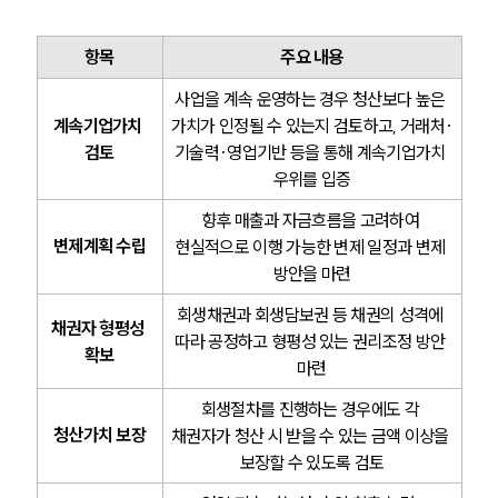
항목
주요 내용
사업을 계속 운영하는 경우 청산보다 높은 
SERVICES
계속기업가치 
가치가 인정될 수 있는지 검토하고, 거래처·
검토
기술력·영업기반 등을 통해 계속기업가치 
기업법무그룹 업무
전체
우위를 입증
향후 매출과 자금흐름을 고려하여 
PROFESSIONALS
변제계획 수립
현실적으로 이행 가능한 변제 일정과 변제 
방안을 마련
기업전문변호사
회생채권과 회생담보권 등 채권의 성격에 
채권자 형평성 
따라 공정하고 형평성 있는 권리조정 방안 
확보
ABOUT
마련
회생절차를 진행하는 경우에도 각 
그룹소개
청산가치 보장
채권자가 청산 시 받을 수 있는 금액 이상을 
대륜의 강점
기업의뢰인을 위한 장점
보장할 수 있도록 검토
업무협력·법률자문 기업