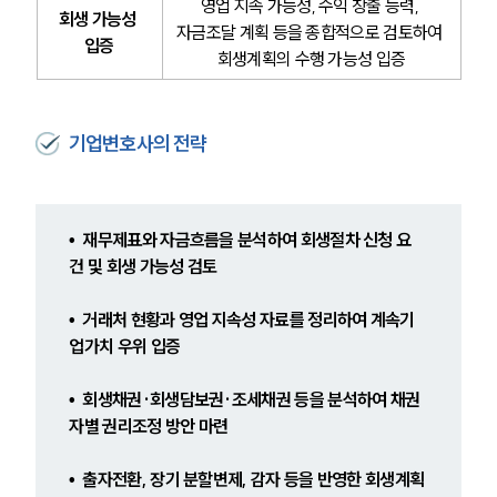
영업 지속 가능성, 수익 창출 능력, 
오시는 길
회생 가능성 
글로벌 파트너 로펌
자금조달 계획 등을 종합적으로 검토하여 
입증
고객의 소리
회생계획의 수행 가능성 입증
통합검색
AI대륜
기업변호사의 전략
INSIGHT
주요 업무사례
기업 인사이트
•  재무제표와 자금흐름을 분석하여 회생절차 신청 요
사례분석/최신동향
건 및 회생 가능성 검토 
법률정보
법률지식인
•  거래처 현황과 영업 지속성 자료를 정리하여 계속기
고객후기
업가치 우위 입증 
NEWS
•  회생채권·회생담보권·조세채권 등을 분석하여 채권
자별 권리조정 방안 마련 
언론보도
공지사항
•  출자전환, 장기 분할변제, 감자 등을 반영한 회생계획
법률 블로그