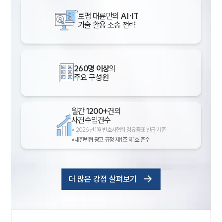
로펌 대륜만의
AI·IT
기술 활용 소송 전략
260명 이상
의
주요 구성원
월간
1200+
건의
사건수임건수
*
2026년 1월 변호사협회 경유증표 발급 기준
*대한변협 광고 규정 제4조 제1호 준수
더 많은 강점 살펴보기