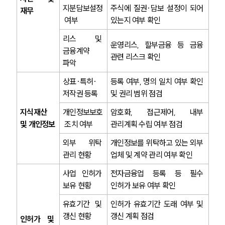
지분담보설정
주식에 질권·담보 설정이 되어 
재무
 여부
있는지 여부 확인
INSIGHT
리스 및 
운영리스, 할부금융 등 금융 
주요 업무사례
금융계약 
기업 인사이트
관련 리스크 확인
파악
사례분석/최신동향
법률정보
상표·특허·
등록 여부, 명의 일치 여부 확인 
법률지식인
저작권 등록
및 권리 범위 점검
고객후기
지식재산 
개인정보보호
암호화, 접근제어, 내부 
및 개인정보
 조치 여부
관리계획 수립 여부 점검
NEWS
외부 위탁 
개인정보를 위탁하고 있는 외부 
언론보도
관리 현황
업체 및 계약 관리 여부 확인
공지사항
법률 블로그
사업 인허가 
전자금융업 등록 등 필수 
법률서식
보유 현황
인허가 보유 여부 확인
뉴스레터/브로슈어
세미나
유효기간 및 
인허가 유효기간 도래 여부 및 
갱신 현황
갱신 계획 점검
인허가 및 