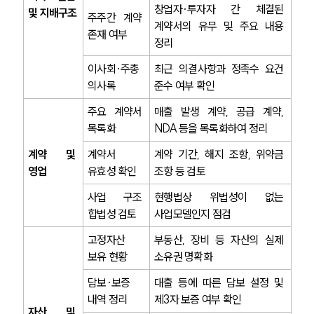
창업자·투자자 간 체결된 
및 지배구조
주주간 계약 
계약서의 유무 및 주요 내용 
기업법무그룹 업무
존재 여부
전체
정리
이사회·주총 
최근 의결사항과 정족수 요건 
의사록
준수 여부 확인
PROFESSIONALS
주요 계약서 
매출 발생 계약, 공급 계약, 
기업전문변호사
목록화
NDA 등을 목록화하여 정리
계약 및 
계약서 
계약 기간, 해지 조항, 위약금 
ABOUT
영업
유효성 확인
조항 등 검토
그룹소개
사업 구조 
현행법상 위법성이 없는 
대륜의 강점
합법성 검토
사업모델인지 점검
기업의뢰인을 위한 장점
업무협력·법률자문 기업
고정자산 
부동산, 장비 등 자산의 실제 
오시는 길
보유 현황
소유권 명확화
글로벌 파트너 로펌
고객의 소리
담보·보증 
대출 등에 따른 담보 설정 및 
통합검색
내역 정리
제3자 보증 여부 확인
AI대륜
자산 및 