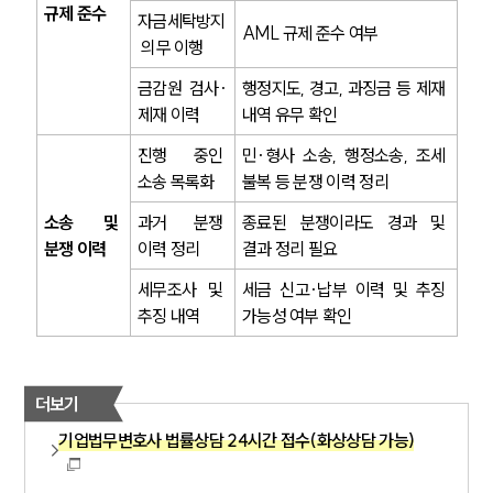
규제 준수
대륜법률상담예약
자금세탁방지
AML 규제 준수 여부
 의무 이행
대륜법률상담예약
금감원 검사·
행정지도, 경고, 과징금 등 제재 
제재 이력
내역 유무 확인
진행 중인 
민·형사 소송, 행정소송, 조세 
소송 목록화
불복 등 분쟁 이력 정리
소송 및 
과거 분쟁 
종료된 분쟁이라도 경과 및 
분쟁 이력
이력 정리
결과 정리 필요
세무조사 및 
세금 신고·납부 이력 및 추징 
추징 내역
가능성 여부 확인
더보기
기업법무변호사 법률상담 24시간 접수(화상상담 가능)