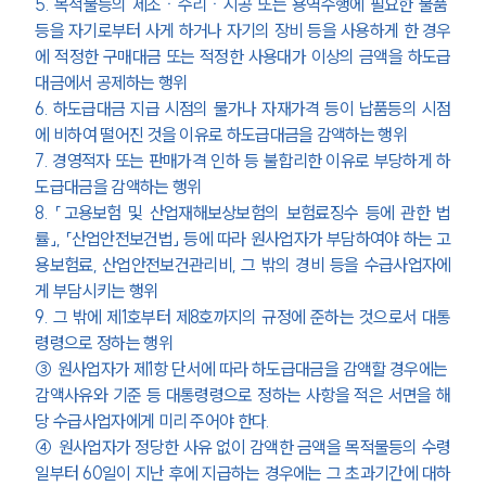
5. 목적물등의 제조ㆍ수리ㆍ시공 또는 용역수행에 필요한 물품 
등을 자기로부터 사게 하거나 자기의 장비 등을 사용하게 한 경우
에 적정한 구매대금 또는 적정한 사용대가 이상의 금액을 하도급
대금에서 공제하는 행위
6. 하도급대금 지급 시점의 물가나 자재가격 등이 납품등의 시점
에 비하여 떨어진 것을 이유로 하도급대금을 감액하는 행위
7. 경영적자 또는 판매가격 인하 등 불합리한 이유로 부당하게 하
도급대금을 감액하는 행위
8. 
「고용보험 및 산업재해보상보험의 보험료징수 등에 관한 법
률」
, 
「산업안전보건법」
 등에 따라 원사업자가 부담하여야 하는 고
용보험료, 산업안전보건관리비, 그 밖의 경비 등을 수급사업자에
게 부담시키는 행위
9. 그 밖에 제1호부터 제8호까지의 규정에 준하는 것으로서 
대통
령령
으로 정하는 행위
③ 원사업자가 제1항 단서에 따라 하도급대금을 감액할 경우에는 
감액사유와 기준 등 
대통령령
으로 정하는 사항을 적은 서면을 해
당 수급사업자에게 미리 주어야 한다.
④ 원사업자가 정당한 사유 없이 감액한 금액을 목적물등의 수령
일부터 60일이 지난 후에 지급하는 경우에는 그 초과기간에 대하