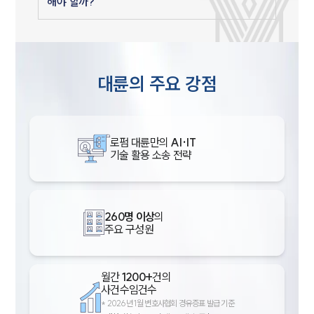
해야 할까?
대륜의 주요 강점
로펌 대륜만의
AI·IT
기술 활용 소송 전략
260명 이상
의
주요 구성원
월간
1200+
건의
사건수임건수
*
2026년 1월 변호사협회 경유증표 발급 기준