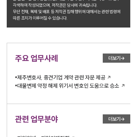
그룹소개
각색하여 작성되었으며, 저작권은 당사에 귀속됩니다.
대륜의 강점
무단 전재, 복제 및 배포 등 저작권 침해 행위에 대해서는 관련 법령에
기업의뢰인을 위한 장점
따른 조치가 이루어질 수 있습니다.
업무협력·법률자문 기업
오시는 길
글로벌 파트너 로펌
고객의 소리
통합검색
AI대륜
주요 업무사례
더보기
INSIGHT
제주변호사, 중견기업 계약 관련 자문 제공
주요 업무사례
대물변제 약정 해제 위기서 변호인 도움으로 승소
기업 인사이트
사례분석/최신동향
법률정보
법률지식인
고객후기
관련 업무분야
더보기
NEWS