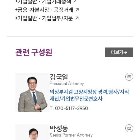
기업일반 · 기업거래정책
금융·자본시장 · 공정거래
언론보도
공지사항
기업일반 · 기업법무/자문
법률 블로그
법률서식
뉴스레터/브로슈어
세미나
관련 구성원
더보기
대륜법률상담예약
김국일
대륜법률상담예약
President Attorney
의정부지검 고양지청장 경력,형사/지식
재산/기업법무전문변호사
T.
070-5117-2950
박성동
Senior Partner Attorney