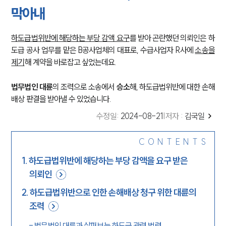
막아내
하도급법위반에 해당하는 부당 감액 요구
를 받아 곤란했던 의뢰인은 하
도급 공사 업무를 맡은 B공사업체의 대표로, 수급사업자 R사에
소송을
제기
해 계약을 바로잡고 싶었는데요.
법무법인 대륜
의 조력으로 소송에서
승소
해, 하도급법위반에 대한 손해
배상 판결을 받아낼 수 있었습니다.
수정일
:
2024-08-21
|
저자 :
김국일
CONTENTS
1
.
하도급법위반에 해당하는 부당 감액을 요구 받은
의뢰인
2
.
하도급법위반으로 인한 손해배상 청구 위한 대륜의
조력
-
법무법인 대륜과 살펴보는 하도급 관련 법령