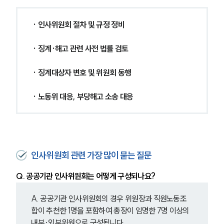
NEWS
· 인사위원회 절차 및 규정 정비
언론보도
공지사항
· 징계·해고 관련 사전 법률 검토
법률 블로그
법률서식
· 징계대상자 변호 및 위원회 동행
뉴스레터/브로슈어
세미나
· 노동위 대응, 부당해고 소송 대응
대륜법률상담예약
대륜법률상담예약
인사위원회 관련 가장 많이 묻는 질문
Q. 공공기관 인사위원회는 어떻게 구성되나요?
A. 공공기관 인사위원회의 경우 위원장과 직원노동조
합이 추천한 1명을 포함하여 총장이 임명한 7명 이상의 
내부·외부위원으로 구성됩니다.