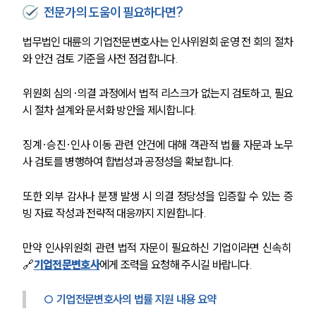
ABOUT
전문가의 도움이 필요하다면?
그룹소개
법무법인 대륜의 기업전문변호사는 인사위원회 운영 전 회의 절차
대륜의 강점
와 안건 검토 기준을 사전 점검합니다.
기업의뢰인을 위한 장점
업무협력·법률자문 기업
위원회 심의·의결 과정에서 법적 리스크가 없는지 검토하고, 필요
오시는 길
글로벌 파트너 로펌
시 절차 설계와 문서화 방안을 제시합니다.
고객의 소리
통합검색
징계·승진·인사 이동 관련 안건에 대해 객관적 법률 자문과 노무
AI대륜
사 검토를 병행하여 합법성과 공정성을 확보합니다.
INSIGHT
또한 외부 감사나 분쟁 발생 시 의결 정당성을 입증할 수 있는 증
빙 자료 작성과 전략적 대응까지 지원합니다.
주요 업무사례
기업 인사이트
만약 인사위원회 관련 법적 자문이 필요하신 기업이라면 신속히 
사례분석/최신동향
🔗
기업전문변호사
에게 조력을 요청해 주시길 바랍니다. 
법률정보
법률지식인
고객후기
○ 기업전문변호사의 법률 지원 내용 요약