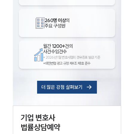
260명 이상
의
주요 구성원
월간
1200+
건의
사건수임건수
*
2026년 1월 변호사협회 경유증표 발급 기준
*대한변협 광고 규정 제4조 제1호 준수
더 많은 강점 살펴보기
기업
변호사
법률상담예약