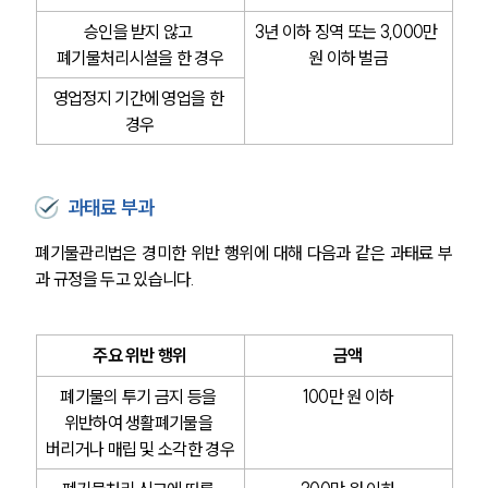
승인을 받지 않고 
3년 이하 징역 또는 3,000만 
폐기물처리시설을 한 경우
원 이하 벌금
SERVICES
영업정지 기간에 영업을 한 
기업법무그룹 업무
경우
전체
PROFESSIONALS
과태료 부과
기업전문변호사
폐기물관리법은 경미한 위반 행위에 대해 다음과 같은 과태료 부
과 규정을 두고 있습니다.
ABOUT
주요 위반 행위
금액
그룹소개
대륜의 강점
폐기물의 투기 금지 등을 
100만 원 이하
기업의뢰인을 위한 장점
위반하여 생활폐기물을 
업무협력·법률자문 기업
버리거나 매립 및 소각한 경우
오시는 길
글로벌 파트너 로펌