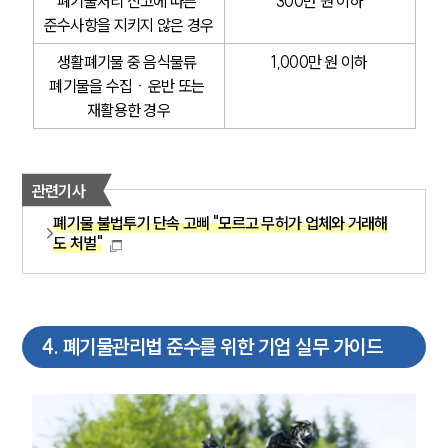
폐기물처리 신고에 따른 
300만 원 이하
고객의 소리
준수사항을 지키지 않은 경우
통합검색
AI대륜
생활폐기물 중 음식물류 
1,000만 원 이하
폐기물을 수집ㆍ운반 또는 
INSIGHT
재활용한 경우
주요 업무사례
기업 인사이트
관련기사
사례분석/최신동향
법률정보
폐기물 불법투기 단속 고삐 "모르고 무허가 업체와 거래해
법률지식인
도 처벌"
고객후기
NEWS
4
.
폐기물관리법 준수를 위한 기업 실무 가이드
언론보도
공지사항
법률 블로그
법률서식
뉴스레터/브로슈어